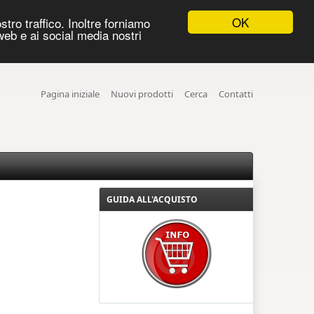
Confronta
Preferiti
Ciao!
OK
stro traffico. Inoltre forniamo
Prodotti
Lista
Accesso
 web e ai social media nostri
Pagina iniziale
Nuovi prodotti
Cerca
Contatti
GUIDA ALL'ACQUISTO