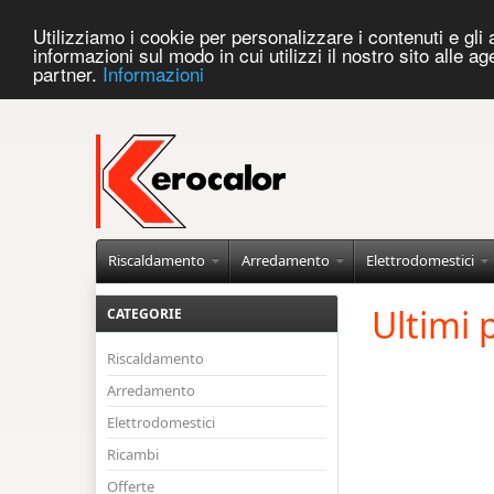
Utilizziamo i cookie per personalizzare i contenuti e gli a
informazioni sul modo in cui utilizzi il nostro sito alle a
partner.
Informazioni
Riscaldamento
Arredamento
Elettrodomestici
Ultimi p
CATEGORIE
Riscaldamento
Arredamento
Elettrodomestici
Ricambi
Offerte