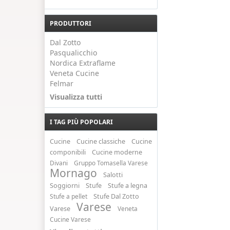
PRODUTTORI
Dal Zotto
Pasqualicchio
Nordica Extraflame
Veneta Cucine
Felmar
Visualizza tutti
I TAG PIÙ POPOLARI
Cucine
Cucine classiche
Cucine
componibili
Cucine moderne
Divani
Gruppo Tomasella Varese
Mornago
Salotti
Soggiorni
Stufe
Stufe a legna
Stufe a pellet
Stufe Dal Zotto
Varese
Varese
Veneta
Cucine Varese